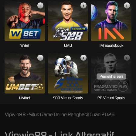
i
i
i
WBet
CMD
IM Sportsbook
i
i
i
UMbet
SBO Virtual Sports
PP Virtual Sports
Vipwin88 - Situs Game Online Penghasil Cuan 2026
Vipwin88 - Link Alternatif