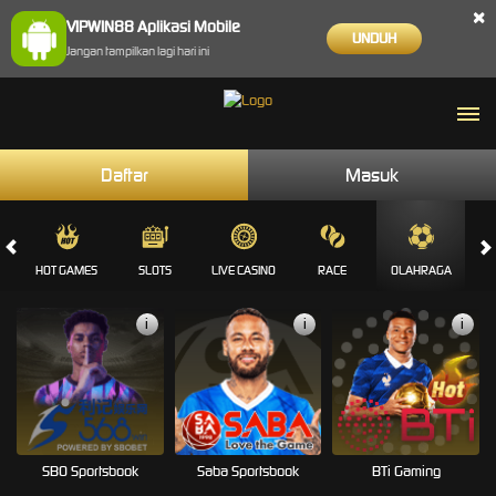
×
VIPWIN88 Aplikasi Mobile
UNDUH
Jangan tampilkan lagi hari ini
Daftar
Masuk
HOT GAMES
SLOTS
LIVE CASINO
RACE
OLAHRAGA
CRA
i
i
i
SBO Sportsbook
Saba Sportsbook
BTi Gaming