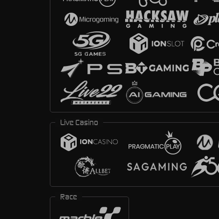
Live Casino
Race