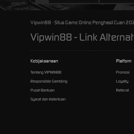
Vipwin88 - Situs Game Online Penghasil Cuan 2
Vipwin88 - Link Alterna
Kebijaksanaan
Platform
Tentang VIPWIN88
Promosi
Responsible Gambling
Loyalty
Pusat Bantuan
Referral
Syarat dan Ketentuan