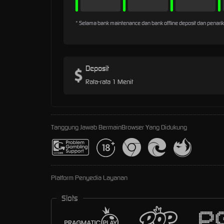
* Selama bank maintenance dan bank offline deposit dan penarik
Deposit
Rata-rata 1 Menit
Tanggung Jawab Bermain
Browser Yang Didukung
Platform Penyedia Layanan
Slots