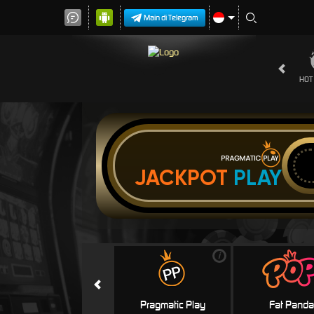
Main di Telegram
HOT
JACKPOT
PLAY
i
Pragmatic Play
Fat Pand