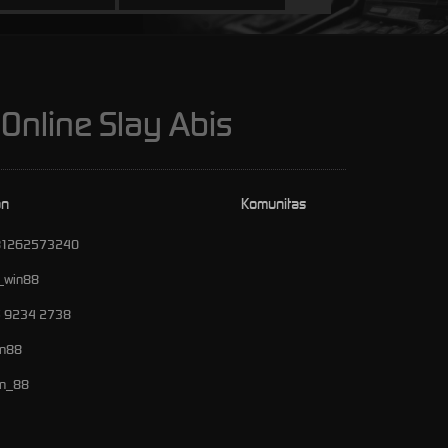
IDR
1,436,000.00
Mahjong Wins 3 – Black Scatter
alijo****5
IDR
1,270,800.00
Sweet Bonanza 2500
 Online Slay Abis
miran****1
IDR
1,266,000.00
Mahjong Wins 3 – Black Scatter
an
Komunitas
88pr****a
IDR
1,110,760.00
81262573240
Gates of Olympus 1000
_win88
hoky****t
IDR
1,021,650.00
 9234 2738
Gates of Olympus 1000
in88
alijo****5
IDR
892,500.00
in_88
Starlight Princess™ 1000
alijo****5
IDR
879,600.00