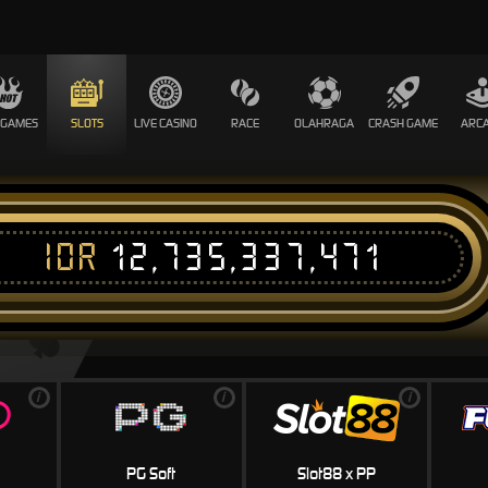
 GAMES
SLOTS
LIVE CASINO
RACE
OLAHRAGA
CRASH GAME
ARC
IDR
12,735,337,471
i
i
i
a
PG Soft
Slot88 x PP