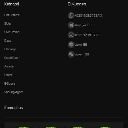
Kategori
Dukungan
Hot Games
+6281262573240
Slots
@vip_win88
Live Casino
+855 9234 2738
Race
vipwin88
Olahraga
vipwin_88
Crash Game
Arcade
Poker
E-Sports
Sabung Ayam
Komunitas