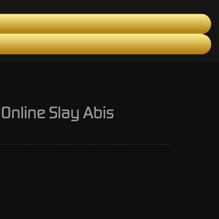
 Online Slay Abis