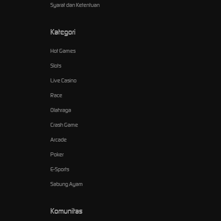
Syarat dan Ketentuan
Kategori
Hot Games
Slots
Live Casino
Race
Olahraga
Crash Game
Arcade
Poker
E-Sports
Sabung Ayam
Komunitas