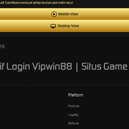
lusif. Gamifikasi membuat setiap taruhan jadi makin seru!
Mobile View
Desktop View
026
tif Login Vipwin88 | Situs Game
Platform
Promosi
Loyalty
Referral