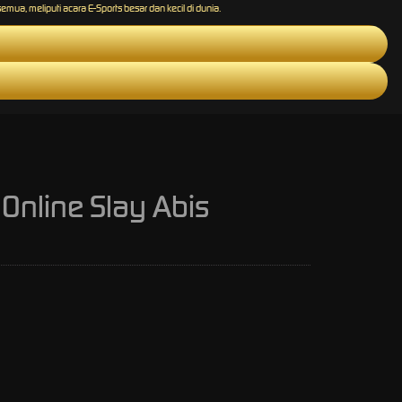
a, meliputi acara E-Sports besar dan kecil di dunia.
 Online Slay Abis