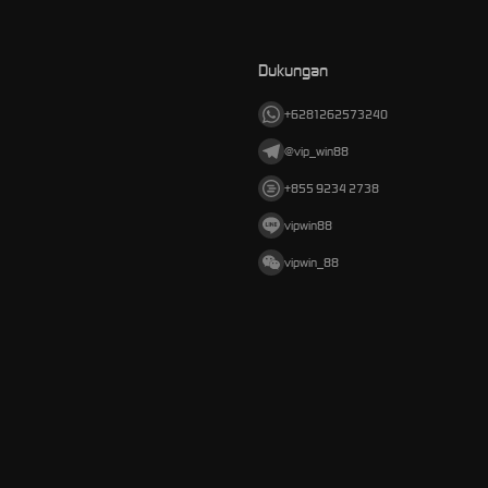
Dukungan
+6281262573240
@vip_win88
+855 9234 2738
vipwin88
vipwin_88