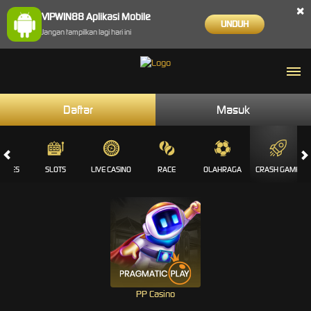
×
VIPWIN88 Aplikasi Mobile
UNDUH
Jangan tampilkan lagi hari ini
Daftar
Masuk
GAMES
SLOTS
LIVE CASINO
RACE
OLAHRAGA
CRASH GAME
PP Casino