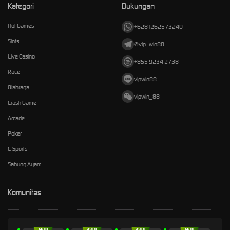
Kategori
Dukungan
Hot Games
+6281262573240
Slots
@vip_win88
Live Casino
+855 9234 2738
Race
vipwin88
Olahraga
vipwin_88
Crash Game
Arcade
Poker
E-Sports
Sabung Ayam
Komunitas