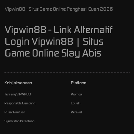
Vipwin88 - Situs Game Online Penghasil Cuan 2026
Vipwin88 - Link Alternatif
Login Vipwin88 | Situs
Game Online Slay Abis
Kebijaksanaan
Platform
Tentang VIPWIN88
Promosi
Responsible Gambling
Loyalty
Pusat Bantuan
Referral
Syarat dan Ketentuan