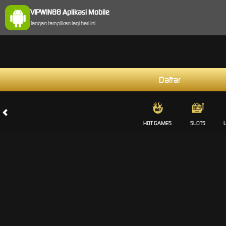
VIPWIN88 Aplikasi Mobile
Jangan tampilkan lagi hari ini
Daftar
HOT GAMES
SLOTS