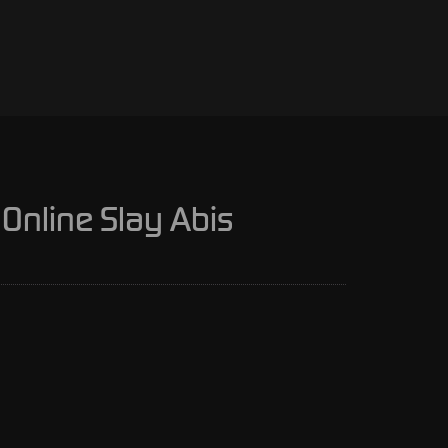
 Online Slay Abis