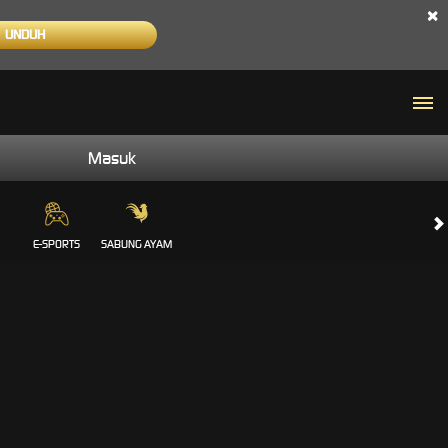
×
UNDUH
Masuk
E-SPORTS
SABUNG AYAM