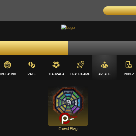
LIVE CASINO
RACE
OLAHRAGA
CRASH GAME
ARCADE
POKER
Crowd Play