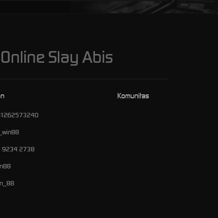
 Online Slay Abis
an
Komunitas
81262573240
_win88
 9234 2738
in88
in_88