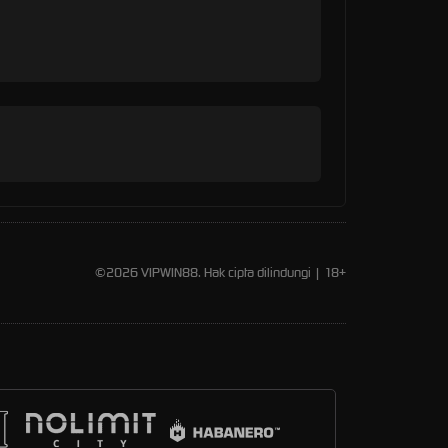
©2026 VIPWIN88. Hak cipta dilindungi | 18+