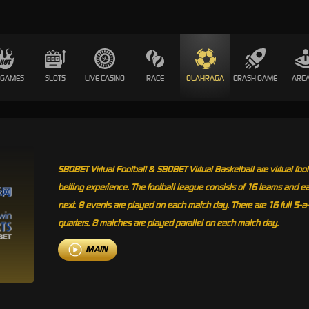
 GAMES
SLOTS
LIVE CASINO
RACE
OLAHRAGA
CRASH GAME
ARC
SBOBET Virtual Football & SBOBET Virtual Basketball are virtual foo
betting experience. The football league consists of 16 teams and e
next. 8 events are played on each match day. There are 16 full 5-a-
quarters. 8 matches are played parallel on each match day.
MAIN