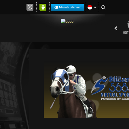
Main di Telegram
HOT