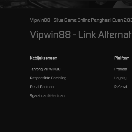
Vipwin88 - Situs Game Online Penghasil Cuan 2
Vipwin88 - Link Alterna
Kebijaksanaan
Platform
Tentang VIPWIN88
Promosi
Responsible Gambling
Loyalty
Pusat Bantuan
Referral
Syarat dan Ketentuan