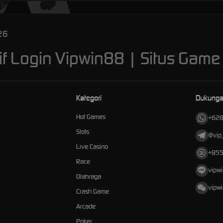
026
tif Login Vipwin88 | Situs Game
Kategori
Dukung
Hot Games
+62
Slots
@vip
Live Casino
+855
Race
vipw
Olahraga
vipw
Crash Game
Arcade
Poker