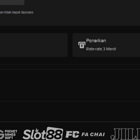
an tidak dapat diproses
Penarikan
Rata-rata 3 Menit