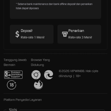
* Selama bank maintenance dan bank offline deposit dan penarikan
tidak dapat diproses
Deposit
Penarikan
Rata-rata 1 Menit
Rata-rata 3 Menit
Tanggung Jawab
Browser Yang
Bermain
Didukung
©2026 VIPWIN88. Hak cipta
dilindungi | 18+
Platform Penyedia Layanan
Slots