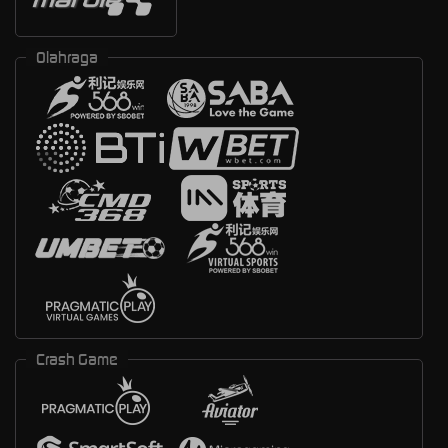
Olahraga
Crash Game