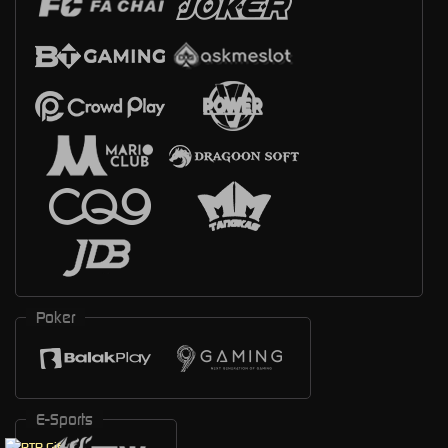
Poker
E-Sports