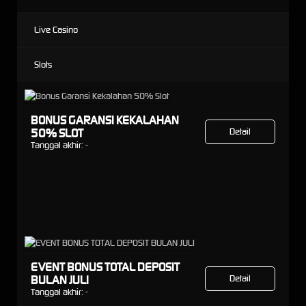
Live Casino
Slots
BONUS GARANSI KEKALAHAN
50% SLOT
Detail
Tanggal akhir:
-
EVENT BONUS TOTAL DEPOSIT
BULAN JULI
Detail
Tanggal akhir:
-