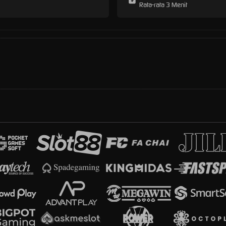
Rata-rata 3 Menit