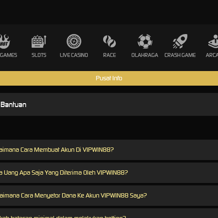
 GAMES
SLOTS
LIVE CASINO
RACE
OLAHRAGA
CRASH GAME
ARC
Pusat Info
 Bantuan
gaimana Cara Membuat Akun Di VIPWIN88?
a Uang Apa Saja Yang Diterima Oleh VIPWIN88?
gaimana Cara Menyetor Dana Ke Akun VIPWIN88 Saya?