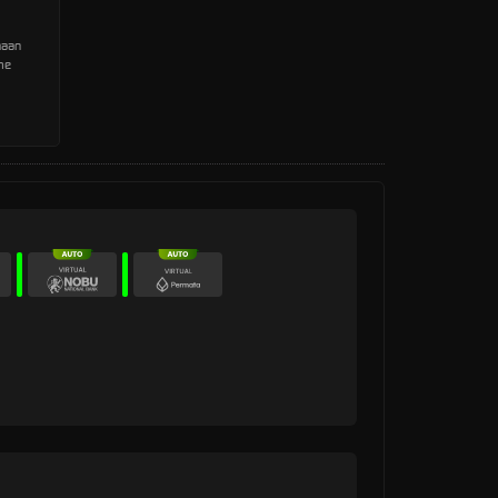
haan
ame