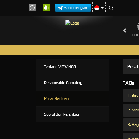
Main di Telegram
HOT
Pusat
Tentang VIPWIN88
FAQs
Responsible Gambling
1. Ba
Pusat Bantuan
2. Mat
Syarat dan Ketentuan
3. Ba