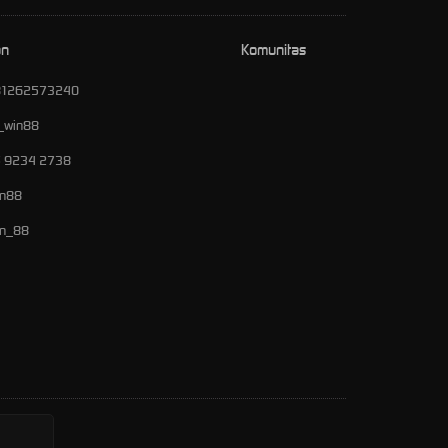
an
Komunitas
81262573240
_win88
 9234 2738
in88
in_88