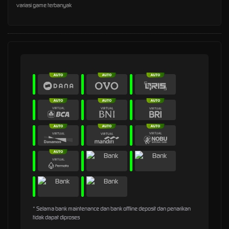
variasi game terbanyak
* Selama bank maintenance dan bank offline deposit dan penarikan
tidak dapat diproses