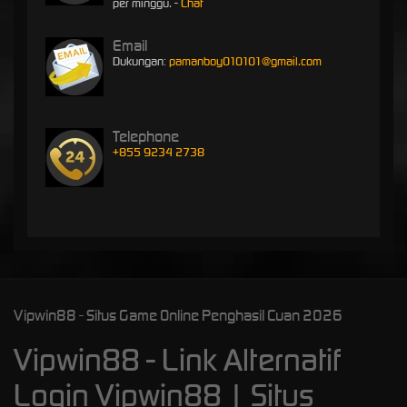
per minggu. -
Chat
Email
Dukungan:
pamanboy010101@gmail.com
Telephone
+855 9234 2738
Vipwin88 - Situs Game Online Penghasil Cuan 2026
Vipwin88 - Link Alternatif
Login Vipwin88 | Situs