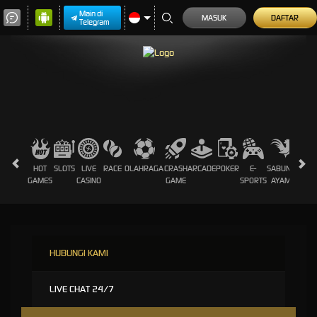
Main di
MASUK
DAFTAR
Telegram
HOT
SLOTS
LIVE
RACE
OLAHRAGA
CRASH
ARCADE
POKER
E-
SABUNG
PROM
GAMES
CASINO
GAME
SPORTS
AYAM
HUBUNGI KAMI
LIVE CHAT 24/7