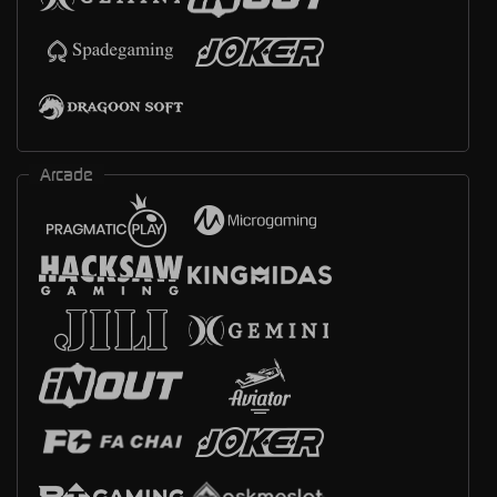
Arcade