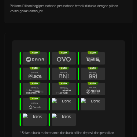
Platform Pilihan bagi perusahaan-perusahaan terbaik di dunia, dengan pilihan
variasi game terbanyak
* Selama bank maintenance dan bank offline deposit dan penarikan