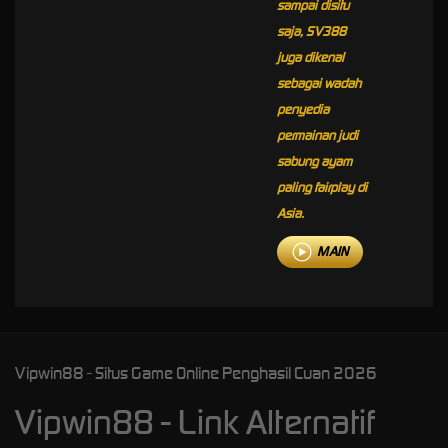
sampai disitu
saja, SV388
juga dikenal
sebagai wadah
penyedia
permainan judi
sabung ayam
paling fairplay di
Asia.
MAIN
Vipwin88 - Situs Game Online Penghasil Cuan 2026
Vipwin88 - Link Alternatif