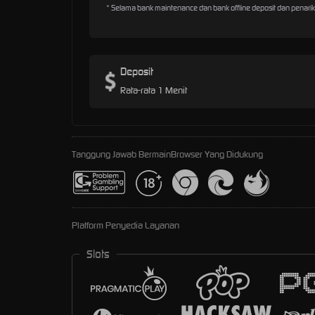
* Selama bank maintenance dan bank offline deposit dan penarik
Deposit
Rata-rata 1 Menit
Tanggung Jawab Bermain
Browser Yang Didukung
Platform Penyedia Layanan
Slots