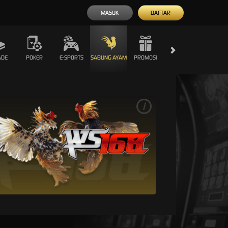
MASUK
DAFTAR
ADE
POKER
E-SPORTS
SABUNG AYAM
PROMOSI
i