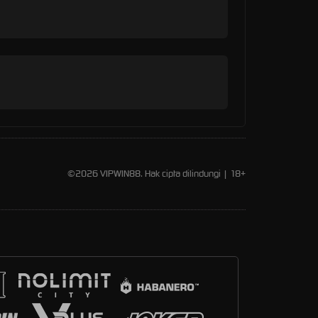
©2026 VIPWIN88. Hak cipta dilindungi | 18+