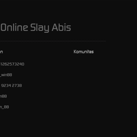
 Online Slay Abis
an
Komunitas
81262573240
_win88
 9234 2738
in88
in_88