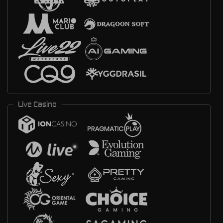
Live Casino