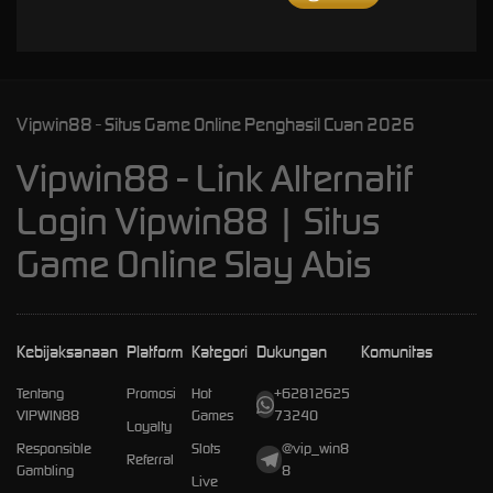
Vipwin88 - Situs Game Online Penghasil Cuan 2026
Vipwin88 - Link Alternatif
Login Vipwin88 | Situs
Game Online Slay Abis
Kebijaksanaan
Platform
Kategori
Dukungan
Komunitas
Tentang
Promosi
Hot
+62812625
VIPWIN88
Games
73240
Loyalty
Responsible
Slots
@vip_win8
Referral
Gambling
8
Live