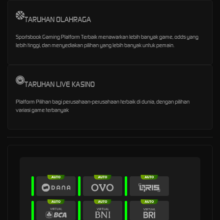
TARUHAN OLAHRAGA
Sportsbook Gaming Platform Terbaik menawarkan lebih banyak game, odds yang
lebih tinggi, dan menyediakan pilihan yang lebih banyak untuk pemain.
TARUHAN LIVE KASINO
Platform Pilihan bagi perusahaan-perusahaan terbaik di dunia, dengan pilihan
variasi game terbanyak