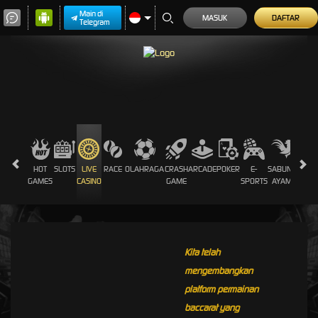
Main di
MASUK
DAFTAR
Telegram
HOT
SLOTS
LIVE
RACE
OLAHRAGA
CRASH
ARCADE
POKER
E-
SABUNG
PROM
GAMES
CASINO
GAME
SPORTS
AYAM
Kita telah
mengembangkan
platform permainan
baccarat yang