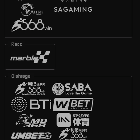
Race
Olahraga