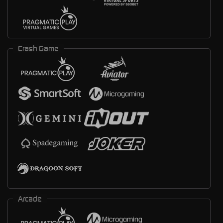
Crash Game
Arcade