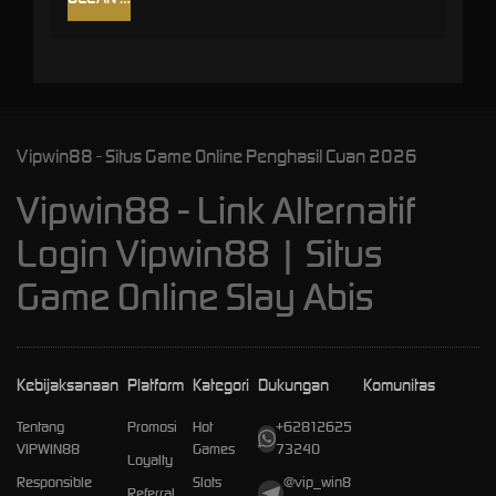
Vipwin88 - Situs Game Online Penghasil Cuan 2026
Vipwin88 - Link Alternatif
Login Vipwin88 | Situs
Game Online Slay Abis
Kebijaksanaan
Platform
Kategori
Dukungan
Komunitas
Tentang
Promosi
Hot
+62812625
VIPWIN88
Games
73240
Loyalty
Responsible
Slots
@vip_win8
Referral