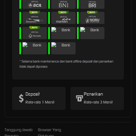
* Selama bank maintenance dan bank offline deposit dan penarikan
tidak dapat diproses
Deposit
Penarikan
Rata-rata 1 Menit
Rata-rata 3 Menit
Tanggung Jawab
Browser Yang
Bermain
Didukung