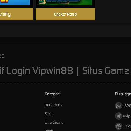
viaFly
Cricket Road
026
tif Login Vipwin88 | Situs Game
Kategori
Dukung
Hot Games
+62
Slots
@vip
Live Casino
+855