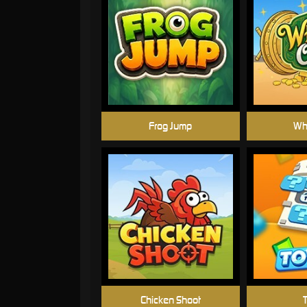
Frog Jump
Wh
Chicken Shoot