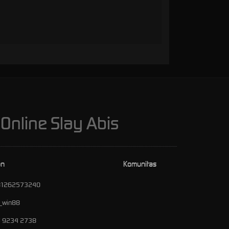
 Online Slay Abis
an
Komunitas
81262573240
_win88
 9234 2738