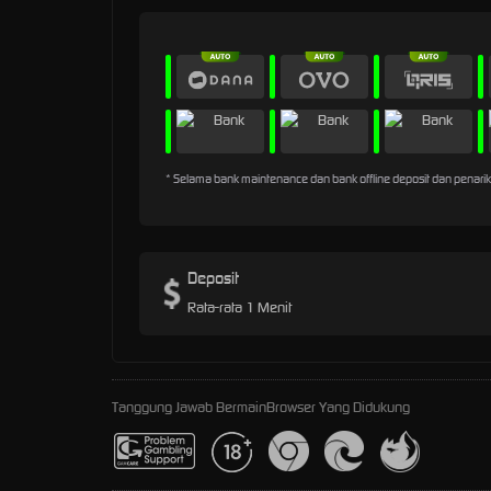
* Selama bank maintenance dan bank offline deposit dan penarik
Deposit
Rata-rata 1 Menit
Tanggung Jawab Bermain
Browser Yang Didukung