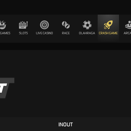
 GAMES
SLOTS
LIVE CASINO
RACE
OLAHRAGA
CRASH GAME
ARC
INOUT