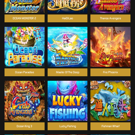
OCEAN MONSTER 2
HaiDiLao
Thanos Avengers
Ocean Paradise
Master Of The Deep
Fire Phoenix
Ocean King 3
Lucky Fishing
Fishman Wharf