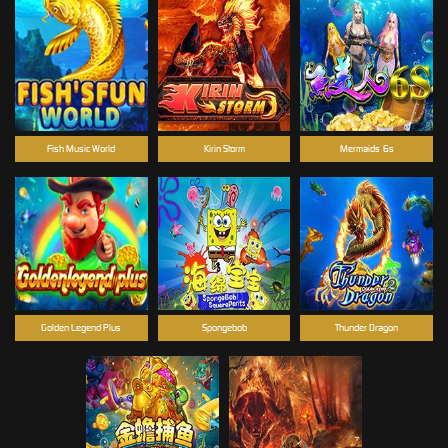
Fish Music World
Kirin Storm
Mermaids-6s
Golden Legend Plus
Spongebob
Thunder Dragon