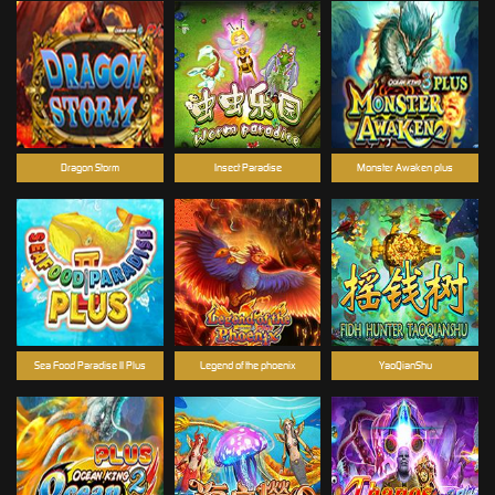
Dragon Storm
Insect Paradise
Monster Awaken plus
Sea Food Paradise II Plus
Legend of the phoenix
YaoQianShu