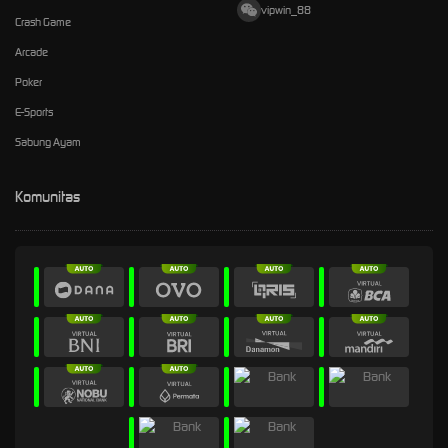
vipwin_88
Crash Game
Arcade
Poker
E-Sports
Sabung Ayam
Komunitas