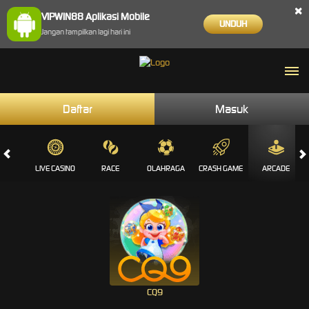
×
VIPWIN88 Aplikasi Mobile
UNDUH
Jangan tampilkan lagi hari ini
Daftar
Masuk
OTS
LIVE CASINO
RACE
OLAHRAGA
CRASH GAME
ARCADE
CQ9